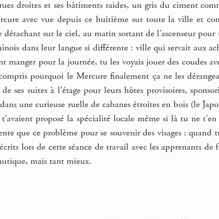
rues droites et ses bâtiments raides, un gris du ciment comm
rcure avec vue depuis ce huitième sur toute la ville et com
e détachant sur le ciel, au matin sortant de l’ascenseur pour 
nois dans leur langue si différente : ville qui servait aux ach
ant manger pour la journée, tu les voyais jouer des coudes av
compris pourquoi le Mercure finalement ça ne les dérangeait
e ses suites à l’étage pour leurs hôtes provisoires, sponsori
 dans une curieuse ruelle de cabanes étroites en bois (le Japo
 t’avaient proposé la spécialité locale même si là tu ne t’en
nte que ce problème pour se souvenir des visages : quand tu
s écrits lors de cette séance de travail avec les apprenants de
autique, mais tant mieux.