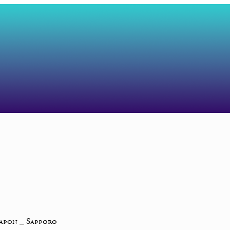
Japon
_
Sapporo