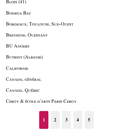
Blois (41)
Bodega Bay
Bordeaux, Toulouse, Sud-Ouest
Bretagne, Ouessant
BU Angers
Butrint (Albanie)
Californie
Canada, général
Canada, Québec
Cergy & école d’arts Paris-Cergy
1
2
3
4
5