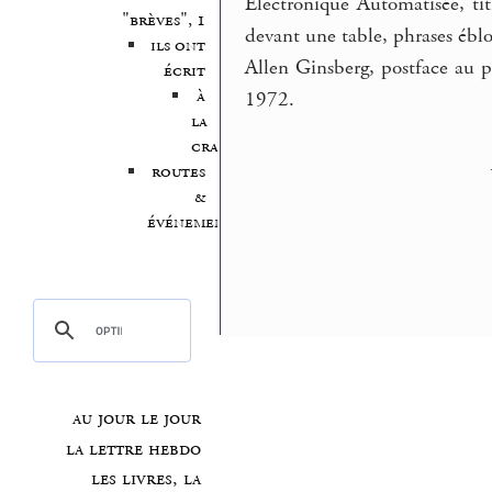
Electronique Automatisée, tit
"brèves", 1
devant une table, phrases éblou
ils ont
Allen Ginsberg, postface au 
écrit
à
1972.
la
craie
routes
&
événements
au jour le jour
la lettre hebdo
les livres, la