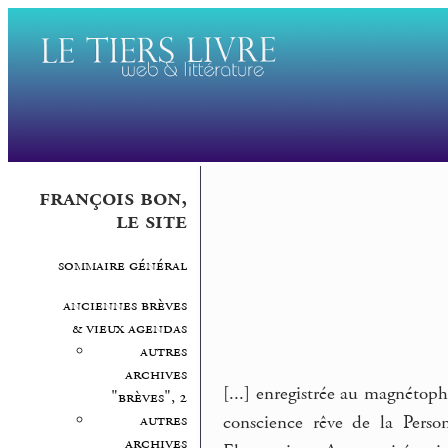
françois bon,
le site
sommaire général
anciennes brèves
& vieux agendas
autres
archives
[...] enregistrée au magnétop
"brèves", 2
autres
conscience rêve de la Perso
archives