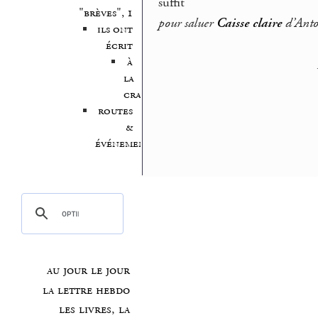
suffit
"brèves", 1
pour saluer
Caisse claire
d’Anto
ils ont
écrit
à
la
craie
routes
&
événements
au jour le jour
la lettre hebdo
les livres, la