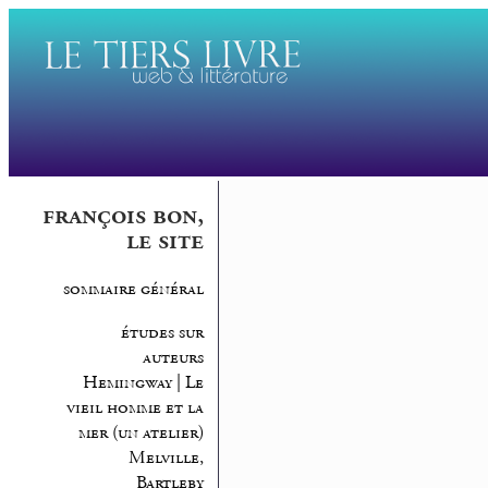
françois bon,
le site
sommaire général
études sur
auteurs
Hemingway | Le
vieil homme et la
mer (un atelier)
Melville,
Bartleby