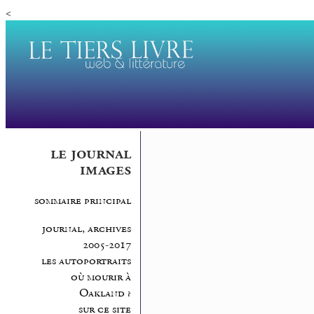
<
le journal
images
sommaire principal
journal, archives
2005-2017
les autoportraits
où mourir à
Oakland ?
sur ce site