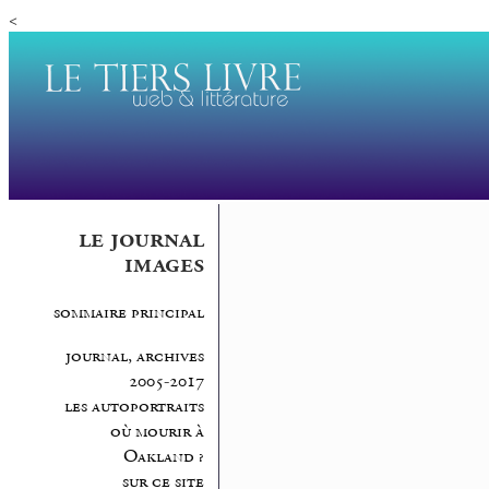
<
le journal
images
sommaire principal
journal, archives
2005-2017
les autoportraits
où mourir à
Oakland ?
sur ce site