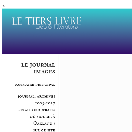
<
le journal
images
sommaire principal
journal, archives
2005-2017
les autoportraits
où mourir à
Oakland ?
sur ce site