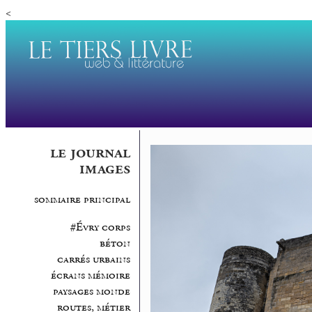
<
le journal
images
sommaire principal
#Évry corps
béton
carrés urbains
écrans mémoire
paysages monde
routes, métier