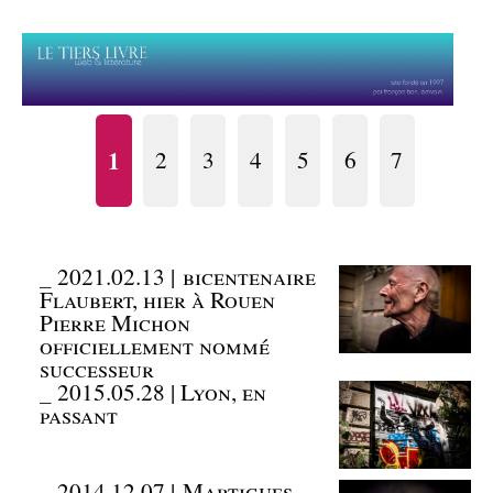
1
2
3
4
5
6
7
_
2021.02.13 | bicentenaire
Flaubert, hier à Rouen
Pierre Michon
officiellement nommé
successeur
_
2015.05.28 | Lyon, en
passant
_
2014.12.07 | Martigues,