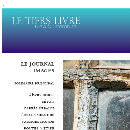
<
le journal
images
sommaire principal
#Évry corps
béton
carrés urbains
écrans mémoire
paysages monde
routes, métier