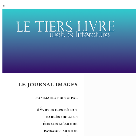
<
le journal images
sommaire principal
#Évry corps béton
carrés urbains
écrans mémoire
paysages monde