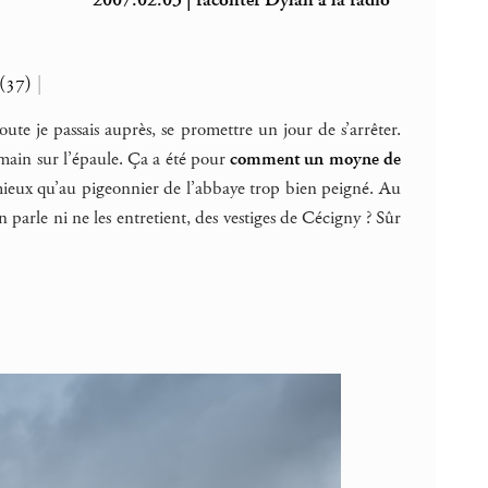
2007.02.03 | raconter Dylan à la radio
(37)
|
te je passais auprès, se promettre un jour de s’arrêter.
la main sur l’épaule. Ça a été pour
comment un moyne de
 mieux qu’au pigeonnier de l’abbaye trop bien peigné. Au
arle ni ne les entretient, des vestiges de Cécigny ? Sûr