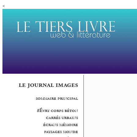
<
le journal images
sommaire principal
#Évry corps béton
carrés urbains
écrans mémoire
paysages monde