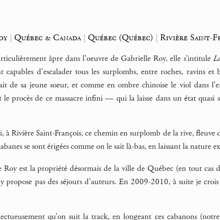
oy
|
Québec & Canada
|
Québec (Québec)
|
Rivière Saint-F
rticulièrement âpre dans l’oeuvre de Gabrielle Roy, elle s’intitule
La
nt capables d’escalader tous les surplombs, entre roches, ravins et
ait de sa jeune soeur, et comme en ombre chinoise le viol dans l’
le procès de ce massacre infini — qui la laisse dans un état quasi
e-ci, à Rivière Saint-François, ce chemin en surplomb de la rive, fleuv
abanes se sont érigées comme on le sait là-bas, en laissant la nature e
e Roy est la propriété désormais de la ville de Québec (en tout cas d
’y propose pas des séjours d’auteurs. En 2009-2010, à suite je croi
pectueusement qu’on suit la track, en longeant ces cabanons (notre