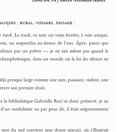
2008.04.14 | métro Maisons-Alfort
rançois
|
rural, voyages, paysage
|
 track
. La track, ce sont ces voies ferrées, à voie unique,
 bois, ou suspendus au-dessus de l’eau. Âpre, parce que
enfance par un prêtre –– je ne sais même pas quand le
 schizophrénique, dans un monde où la loi du silence ne
e déjà presque large comme une mer, puissant, violent, une
xercer son premier droit.
e la bibliothèque Gabrielle Roy) et donc préservé, je ne
s d’un vandalisme ou par peur de, il était soigneusement
 mot du sud convient sans doute mieux), où s’illustrait