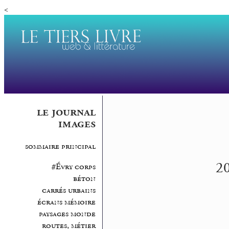
<
le journal
images
sommaire principal
20
#Évry corps
béton
carrés urbains
écrans mémoire
paysages monde
routes, métier