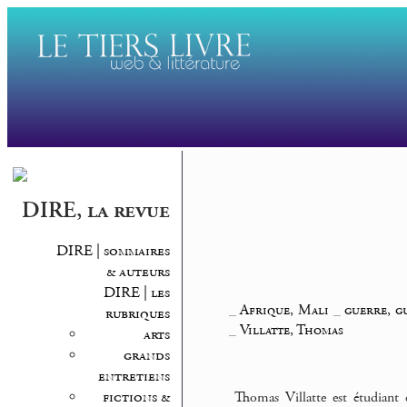
DIRE, la revue
DIRE | sommaires
& auteurs
DIRE | les
_
Afrique, Mali
_
guerre, g
rubriques
_
Villatte, Thomas
arts
grands
entretiens
fictions &
Thomas Villatte est étudiant 