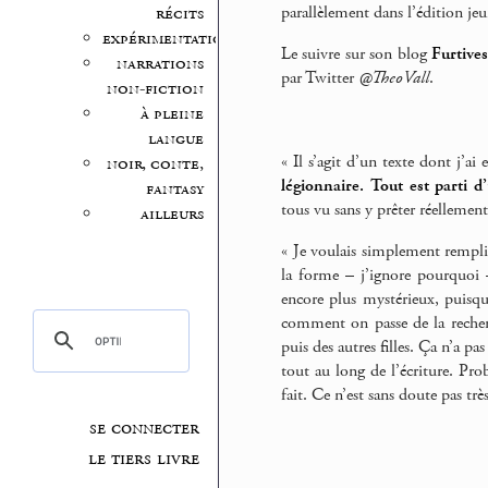
parallèlement dans l’édition jeu
récits
expérimentation
Le suivre sur son blog
Furtive
narrations
par Twitter
@TheoVall
.
non-fiction
à pleine
langue
« Il s’agit d’un texte dont j’ai
noir, conte,
légionnaire. Tout est parti d’
fantasy
tous vu sans y prêter réellement
ailleurs
« Je voulais simplement remplir
la forme – j’ignore pourquoi –
encore plus mystérieux, puisqu
comment on passe de la reche
puis des autres filles. Ça n’a pa
tout au long de l’écriture. Pro
fait. Ce n’est sans doute pas tr
se connecter
le tiers livre