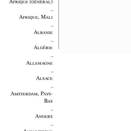
Afrique (général)
_
Afrique, Mali
_
Albanie
_
Algérie
_
Allemagne
_
Alsace
_
Amsterdam, Pays-
Bas
_
Angers
_
Antarctique