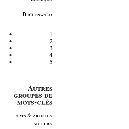
_
Buchenwald
1
2
3
4
5
Autres
groupes de
mots-clés
arts & artistes
auteurs