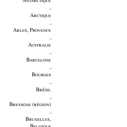
_
Arctique
_
Arles, Provence
_
Australie
_
Barcelone
_
Bourges
_
Brésil
_
Bretagne (région)
_
Bruxelles,
Belgique