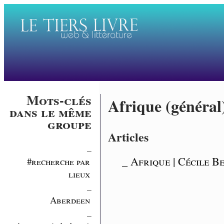
Mots-clés
Afrique (général
dans le même
groupe
Articles
_
_ Afrique | Cécile B
#recherche par
lieux
_
Aberdeen
_