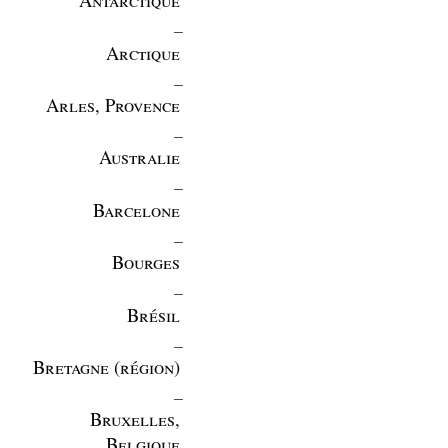
_
Arctique
_
Arles, Provence
_
Australie
_
Barcelone
_
Bourges
_
Brésil
_
Bretagne (région)
_
Bruxelles,
Belgique