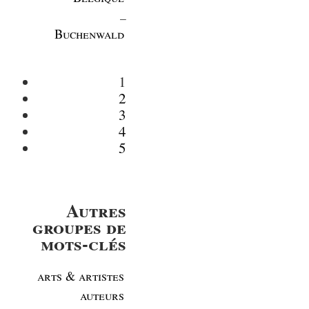
_
Buchenwald
1
2
3
4
5
Autres
groupes de
mots-clés
arts & artistes
auteurs