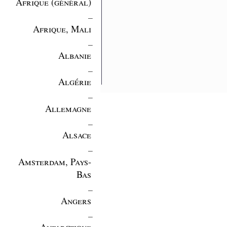
Afrique (général)
_
Afrique, Mali
_
Albanie
_
Algérie
_
Allemagne
_
Alsace
_
Amsterdam, Pays-
Bas
_
Angers
_
Antarctique