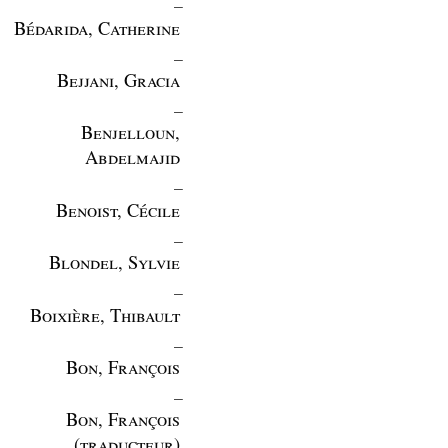
Bédarida, Catherine
_
Bejjani, Gracia
_
Benjelloun,
Abdelmajid
_
Benoist, Cécile
_
Blondel, Sylvie
_
Boixière, Thibault
_
Bon, François
_
Bon, François
(traducteur)