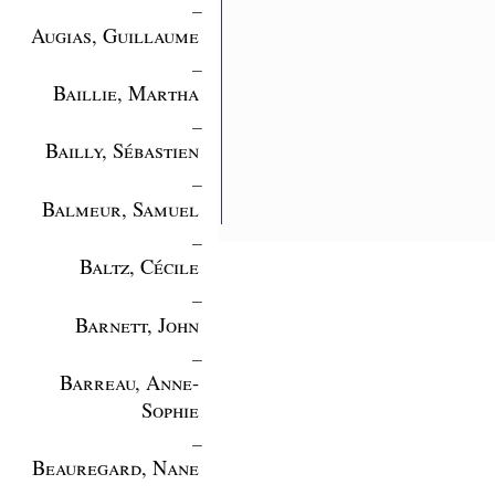
_
Augias, Guillaume
_
Baillie, Martha
_
Bailly, Sébastien
_
Balmeur, Samuel
_
Baltz, Cécile
_
Barnett, John
_
Barreau, Anne-
Sophie
_
Beauregard, Nane
_