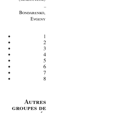
_
Bondarenko,
Evgeny
1
2
3
4
5
6
7
8
Autres
groupes de