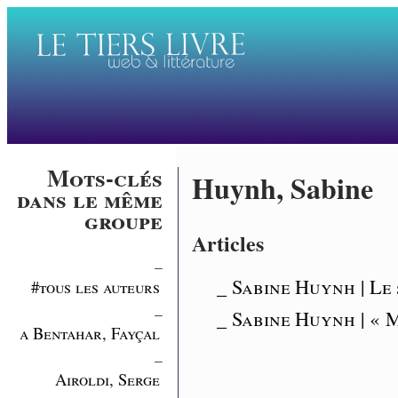
Mots-clés
Huynh, Sabine
dans le même
groupe
Articles
_
_ Sabine Huynh | Le 
#tous les auteurs
_
_ Sabine Huynh | « 
a Bentahar, Fayçal
_
Airoldi, Serge