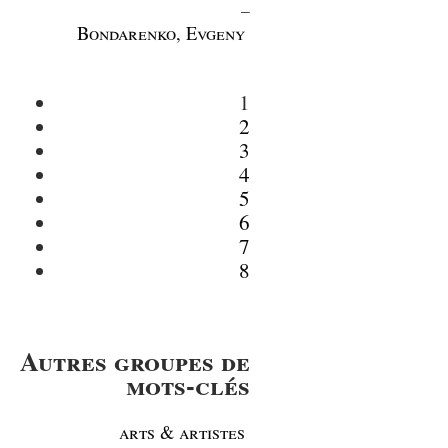
_
Bondarenko, Evgeny
1
2
3
4
5
6
7
8
Autres groupes de
mots-clés
arts & artistes