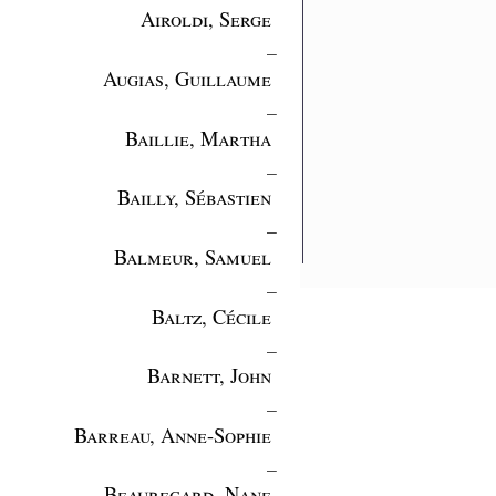
Airoldi, Serge
_
Augias, Guillaume
_
Baillie, Martha
_
Bailly, Sébastien
_
Balmeur, Samuel
_
Baltz, Cécile
_
Barnett, John
_
Barreau, Anne-Sophie
_
Beauregard, Nane