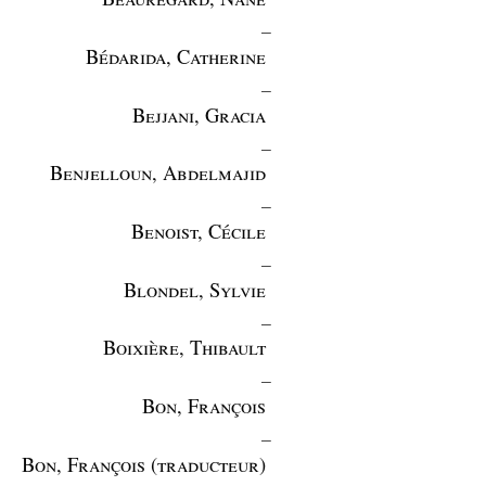
_
Bédarida, Catherine
_
Bejjani, Gracia
_
Benjelloun, Abdelmajid
_
Benoist, Cécile
_
Blondel, Sylvie
_
Boixière, Thibault
_
Bon, François
_
Bon, François (traducteur)