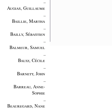
_
Augias, Guillaume
_
Baillie, Martha
_
Bailly, Sébastien
_
Balmeur, Samuel
_
Baltz, Cécile
_
Barnett, John
_
Barreau, Anne-
Sophie
_
Beauregard, Nane
_