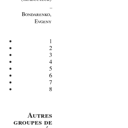
_
Bondarenko,
Evgeny
1
2
3
4
5
6
7
8
Autres
groupes de