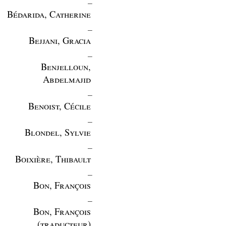
Bédarida, Catherine
_
Bejjani, Gracia
_
Benjelloun,
Abdelmajid
_
Benoist, Cécile
_
Blondel, Sylvie
_
Boixière, Thibault
_
Bon, François
_
Bon, François
(traducteur)