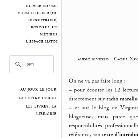
du web comme
chemin de fer (ou
le contraire)
écrivain, un
métier ?
l’espace matos
audio & video
_
Cazin, Xav
On ne va pas faire long :
au jour le jour
–
pour écouter les 12 lecture
la lettre hebdo
directement sur
radio marelle
les livres, la
–
et sur le blog de Virginie
librairie
blogueuse, mais parce que
responsabilités professionnel
référence, son
texte d’introdu