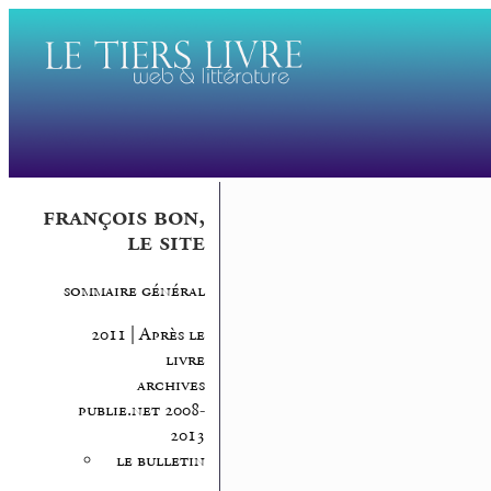
françois bon,
le site
sommaire général
2011 | Après le
livre
archives
publie.net 2008-
2013
le bulletin