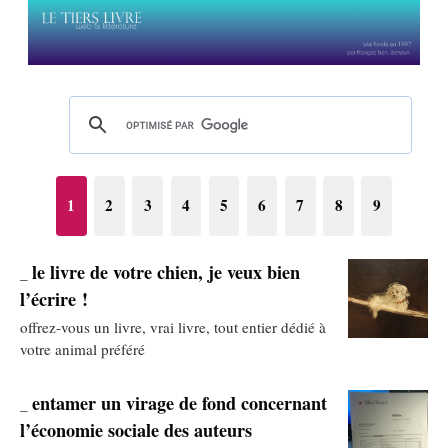
1
2
3
4
5
6
7
8
9
le livre de votre chien, je veux bien
_
l’écrire !
offrez-vous un livre, vrai livre, tout entier dédié à
votre animal préféré
entamer un virage de fond concernant
_
l’économie sociale des auteurs