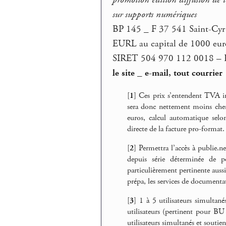
promotion édition diffusion de l
sur supports numériques
BP 145 _ F 37 541 Saint-Cyr
EURL au capital de 1000 eur
SIRET 504 970 112 0018 – 
le site
_
e-mail, tout courrier
[
1
]
Ces prix s’entendent TVA 
sera donc nettement moins che
euros, calcul automatique sel
directe de la facture pro-format.
[
2
]
Permettra l’accès à publie.n
depuis série déterminée de p
particulièrement pertinente aussi
prépa, les services de documentat
[
3
]
1 à 5 utilisateurs simultan
utilisateurs (pertinent pour B
utilisateurs simultanés et souti