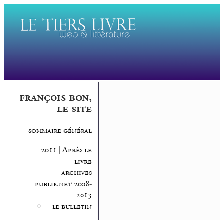
françois bon,
le site
sommaire général
2011 | Après le
livre
archives
publie.net 2008-
2013
le bulletin