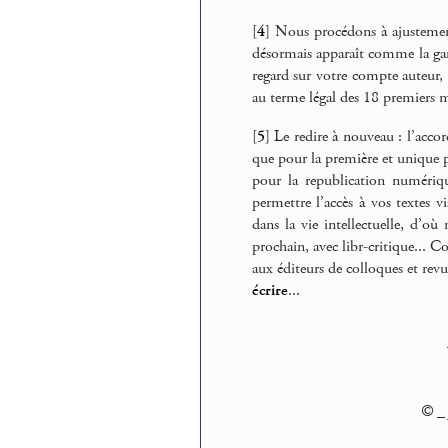
[
4
]
Nous procédons à ajustement
désormais apparaît comme la ga
regard sur votre compte auteur, 
au terme légal des 18 premiers m
[
5
]
Le redire à nouveau : l’acco
que pour la première et unique p
pour la republication numérique
permettre l’accès à vos textes vi
dans la vie intellectuelle, d’où
prochain, avec libr-critique... 
aux éditeurs de colloques et rev
écrire
...
© _ 