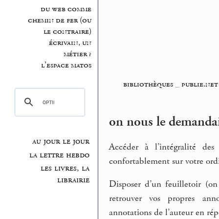
du web comme
chemin de fer (ou
le contraire)
écrivain, un
métier ?
l’espace matos
bibliothèques
_
publie.net
on nous le demandai
au jour le jour
Accéder à l’intégralité de
la lettre hebdo
confortablement sur votre ordi
les livres, la
librairie
Disposer d’un feuilletoir (o
retrouver vos propres anno
annotations de l’auteur en rép