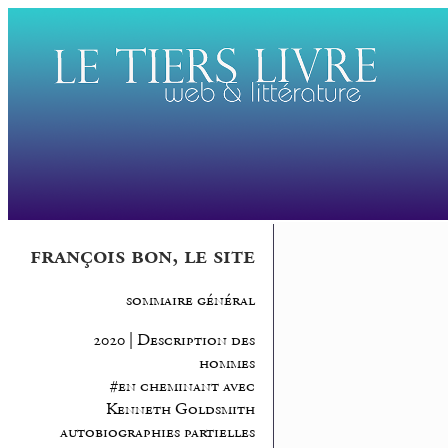
françois bon, le site
sommaire général
2020 | Description des
hommes
#en cheminant avec
Kenneth Goldsmith
autobiographies partielles