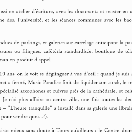
aussi en atelier d’écriture, avec les doctorants et master 
e des, l’université, et les séances communes avec les ba
.
tendues de parkings, et galeries sur carrelage anticipant la pa
sures ou fringues, cafétéria standardisée, boutique de tél
oman en produit d’appel.
 10 ans, on le voit se déglinguer à vue d’oeil : quand je suis 
t a fermé, Music Paradise finit de liquider son stock, le m
 spécialisé saxophones et cuivres près de la cathédrale, et cel
e n’ai plus affaire au centre-ville, une fois toutes les deux
e – "L’heure tranquille" a installé dans sa galerie une libra
pour vendre quoi...?).
siste mieux sans doute à Tours qu’ailleurs : le Centre dram