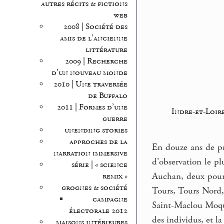
autres récits & fictions
web
2008 | Société des
amis de l’ancienne
littérature
2009 | Recherche
d’un nouveau monde
2010 | Une traversée
de Buffalo
2011 | Formes d’une
Indre-et-Loir
guerre
unending stories
approches de la
En douze ans de pr
narration immersive
d’observation le pl
série | « science
Auchan, deux pour 
remix »
grognes & société
Tours, Tours Nord,
campagne
Saint-Maclou Moque
électorale 2012
des individus, et la
maisons intérieures