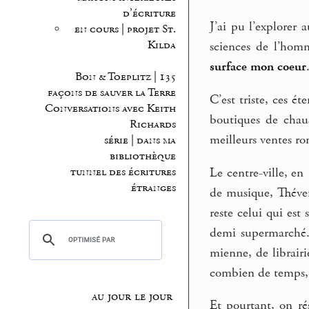
d’écriture
J’ai pu l’explorer 
en cours | projet St.
Kilda
sciences de l’homm
surface mon coeur
Bon & Toeplitz | 135
façons de sauver la Terre
C’est triste, ces é
Conversations avec Keith
boutiques de chaus
Richards
meilleurs ventes r
série | dans ma
bibliothèque
Le centre-ville, en
tunnel des écritures
étranges
de musique, Thévene
reste celui qui est
demi supermarché. J
mienne, de librairi
combien de temps, 
au jour le jour
Et pourtant, on ré