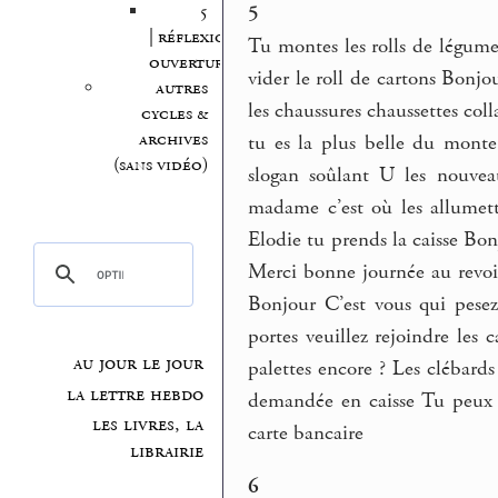
5
5
| réflexion,
Tu montes les rolls de légume
ouvertures
vider le roll de cartons Bonj
autres
les chaussures chaussettes col
cycles &
archives
tu es la plus belle du monte
(sans vidéo)
slogan soûlant U les nouve
madame c’est où les allumett
Elodie tu prends la caisse Bo
Merci bonne journée au revoi
Bonjour C’est vous qui pesez
portes veuillez rejoindre les
au jour le jour
palettes encore ? Les clébards 
la lettre hebdo
demandée en caisse Tu peux 
les livres, la
carte bancaire
librairie
6