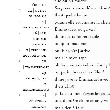
elle est où Valérie
d’emploi
Sergio est demandé en caisse 
14 | outils
il est quelle heure
du roman
15 |
putain elle est chiante la clien
photofictions
Emilie ts’est où ça va ?
16 | « le
donne le tabouret steplé
double
bonjour madame
voyage »
17 | vers une
oui bien sûr j’arrive
écopoétique
mais je m’en tape
18
oh les connasses elles m’ont p
| transversales
un petit chocolat les filles ?
19
| techniques
il me gave le Emmanuel avec s
&
il est 1h30
élargissements
ça fait du bien j’avais les crocs
20 |
une dernière clope et on y va
#été2021,
faire un
mais rien à faire