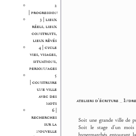
2
| progression
3 | lieux
réels, lieux
construits,
lieux rêvés
4 | cycle
vies, visages,
situations,
personnages
5
| construire
une ville
avec des
ateliers d’écriture
_
Indre
mots
6 |
recherches
Soit une grande ville de p
sur la
Soit le stage d’un mois 
nouvelle
hypermarchés entourant la 