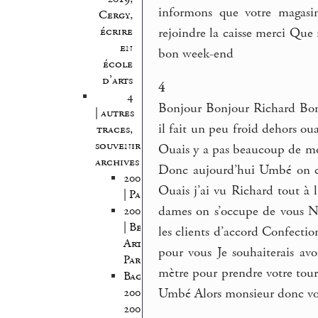
informons que votre magasin
Cergy,
écrire
rejoindre la caisse merci Que
en
bon week-end
école
d’arts
4
4
Bonjour Bonjour Richard Bon
| autres
il fait un peu froid dehors o
traces,
souvenirs,
Ouais y a pas beaucoup de mo
archives
Donc aujourd’hui Umbé on co
2005/2006
Ouais j’ai vu Richard tout à 
| Pantin
dames on s’occupe de vous No
2005/2007
| Beaux
les clients d’accord Confecti
Arts
pour vous Je souhaiterais avo
Paris
mètre pour prendre votre tou
Bagnolet
Umbé Alors monsieur donc vo
2008-
2009