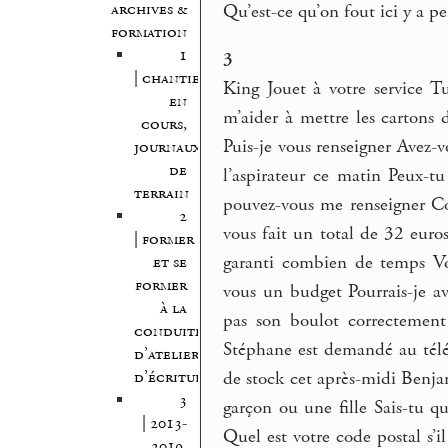
archives &
Qu’est-ce qu’on fout ici y a p
formation
1
3
| chantiers
King Jouet à votre service Tu 
en
m’aider à mettre les cartons 
cours,
Puis-je vous renseigner Avez-vo
journaux
de
l’aspirateur ce matin Peux-t
terrain
pouvez-vous me renseigner C
2
vous fait un total de 32 euro
| former
garanti combien de temps Vo
et se
former
vous un budget Pourrais-je av
à la
pas son boulot correctement 
conduite
Stéphane est demandé au télé
d’atelier
d’écriture
de stock cet après-midi Benj
3
garçon ou une fille Sais-tu q
| 2013-
Quel est votre code postal s’i
2019,