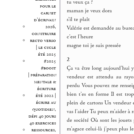
tu veux ça ?
pour le
maman je veux dora
carnet
s’il te plaît
d’écrivain
2026,
Valérie est demandée au burea
construire
c’est l’heure
recto verso
magne toi je suis pressée
| le cycle
été 2025
2
#2025
Ça va être long aujourd’hui 
#boost
| préparation
vendeur est attendu au rayo
mentale &
perdu Vous pouvez me renseign
écriture
bien t’es en forme Il est tro
été 2022 |
écrire au
plein de cartons Un vendeur e
quotidien,
vas l’aider Tu peux m’aider à 
défi 40 jours
de société Où sont les jouets
40 exercices
m’agace celui-là j’peux plus l
ressources,