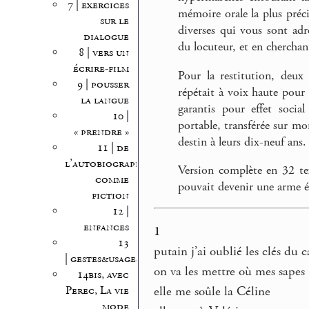
7 | exercices
mémoire orale la plus préci
sur le
diverses qui vous sont ad
dialogue
du locuteur, et en cherchant
8 | vers un
écrire-film
Pour la restitution, deux
9 | pousser
répétait à voix haute pour 
la langue
garantis pour effet soci
10 |
portable, transférée sur m
« prendre »
destin à leurs dix-neuf ans.
11 | de
l’autobiographie
Version complète en 32 tex
comme
pouvait devenir une arme é
fiction
12 |
enfances
1
13
putain j’ai oublié les clés du c
| gestes&usages
on va les mettre où mes sapes 
14bis, avec
elle me soûle la Céline
Perec, La vie
mode