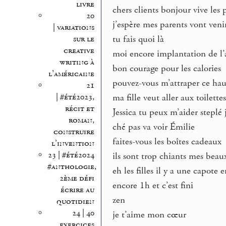
livre
chers clients bonjour vive les
20
j’espère mes parents vont venir
| variations
tu fais quoi là
sur le
creative
moi encore implantation de l’
writing à
bon courage pour les calories
l’américaine
pouvez-vous m’attraper ce haut 
21
ma fille veut aller aux toilette
| #été2023,
récit et
Jessica tu peux m’aider steplé 
roman,
ché pas va voir Émilie
construire
faites-vous les boîtes cadeaux
l’invention
23 | #été2024
ils sont trop chiants mes beau
#anthologie,
eh les filles il y a une capote 
2ème défi
encore 1h et c’est fini
écrire au
zen
quotidien
24 | 40
je t’aime mon cœur
exercices