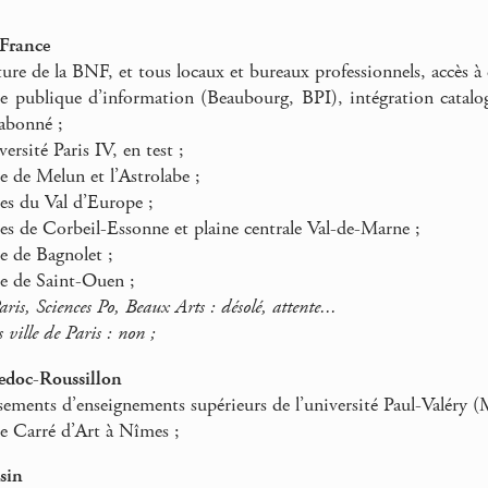
-France
cture de la BNF, et tous locaux et bureaux professionnels, accès à 
 publique d’information (Beaubourg, BPI), intégration catalogu
abonné ;
ersité Paris IV, en test ;
 de Melun et l’Astrolabe ;
s du Val d’Europe ;
s de Corbeil-Essonne et plaine centrale Val-de-Marne ;
 de Bagnolet ;
 de Saint-Ouen ;
ris, Sciences Po, Beaux Arts : désolé, attente...
 ville de Paris : non ;
edoc-Roussillon
sements d’enseignements supérieurs de l’université Paul-Valéry (
 Carré d’Art à Nîmes ;
sin