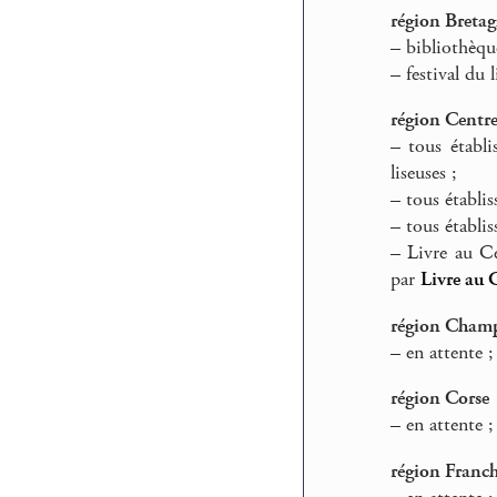
région Breta
–
bibliothèque
–
festival du 
région Centr
–
tous établi
liseuses ;
–
tous établis
–
tous établis
–
Livre au Cen
par
Livre au 
région Cham
–
en attente ;
région Corse
–
en attente ;
région Franc