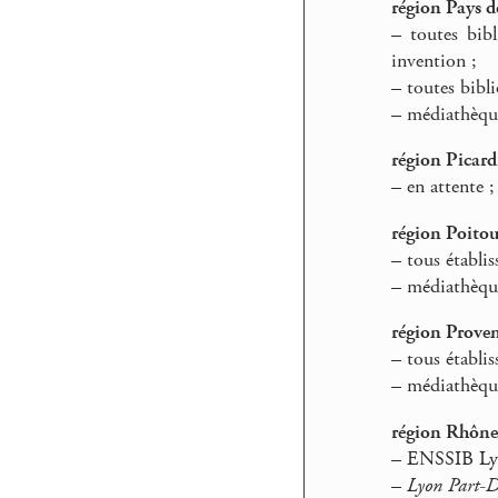
région Pays d
–
toutes bibli
invention ;
–
toutes bibli
–
médiathèque 
région Picard
–
en attente ;
région Poito
–
tous établis
–
médiathèque
région Proven
–
tous établis
–
médiathèque
région Rhône
–
ENSSIB Ly
–
Lyon Part-D