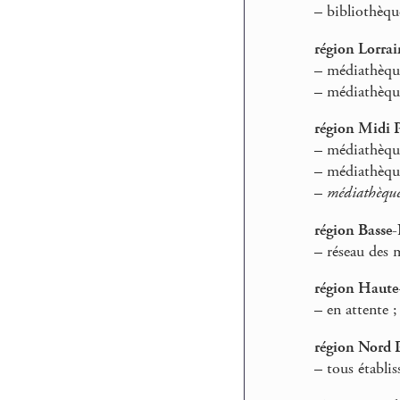
–
bibliothèqu
région Lorrai
–
médiathèque
–
médiathèque
région Midi 
–
médiathèque
–
médiathèque
–
médiathèque
région Basse
–
réseau des 
région Haut
–
en attente ;
région Nord P
–
tous établis