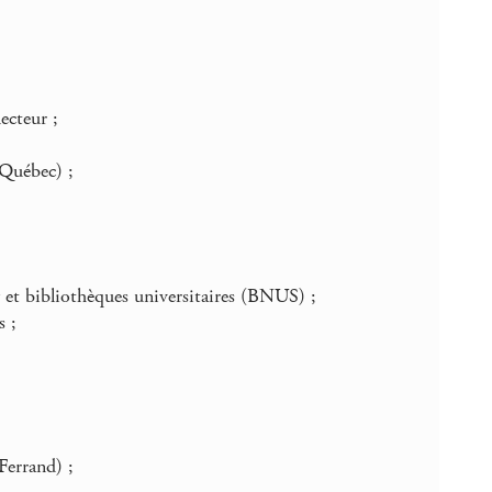
lecteur ;
(Québec) ;
 et bibliothèques universitaires (BNUS) ;
s ;
errand) ;