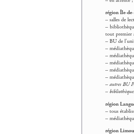
–
en attente ;
région Île-de
–
salles de le
–
bibliothèque
tout premier 
–
BU de l’univ
–
médiathèque
–
médiathèque
–
médiathèque
–
médiathèque
–
médiathèque
–
autres BU Pa
–
bibliothèques
région Langu
–
tous établis
–
médiathèque
région Limou