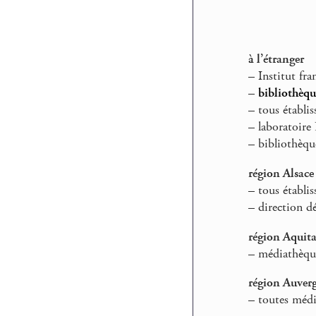
à l’étranger
–
Institut fran
–
bibliothèqu
–
tous établis
–
laboratoire 
–
bibliothèque
région Alsace
–
tous établis
–
direction dé
région Aquit
–
médiathèque
région Auver
–
toutes médi