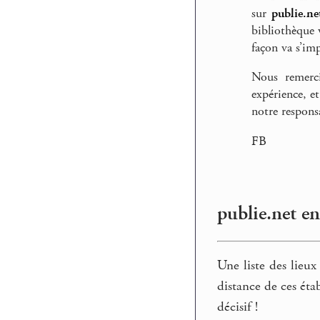
sur
publie.ne
bibliothèque 
façon va s’im
Nous remerci
expérience, et
notre respon
FB
publie.net en
Une liste des lieux
distance de ces étab
décisif !