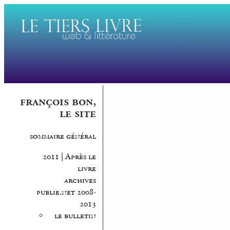
françois bon,
le site
sommaire général
2011 | Après le
livre
archives
publie.net 2008-
2013
le bulletin