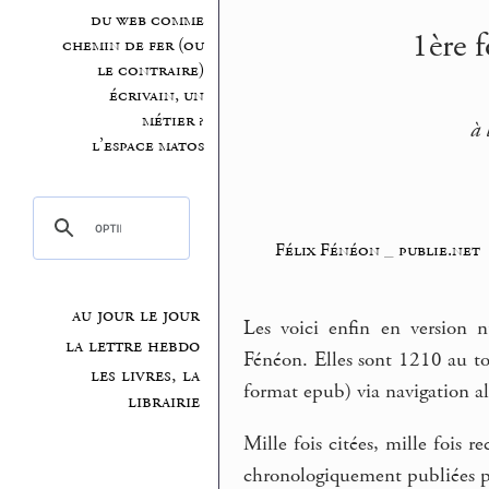
du web comme
1ère 
chemin de fer (ou
le contraire)
écrivain, un
métier ?
à 
l’espace matos
Félix Fénéon
_
publie.net
au jour le jour
Les voici enfin en version 
la lettre hebdo
Fénéon. Elles sont 1210 au to
les livres, la
format epub) via navigation alé
librairie
Mille fois citées, mille fois r
chronologiquement publiées p