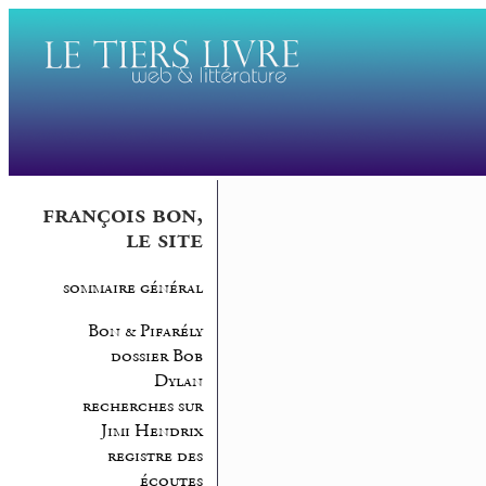
françois bon,
le site
sommaire général
Bon & Pifarély
dossier Bob
Dylan
recherches sur
Jimi Hendrix
registre des
écoutes