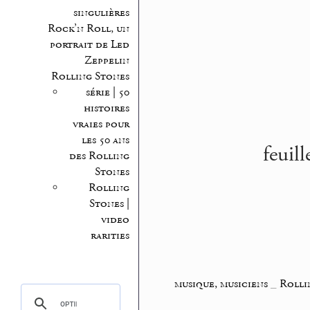
singulières
Rock’n Roll, un
portrait de Led
Zeppelin
Rolling Stones
série | 50
histoires
vraies pour
les 50 ans
feuil
des Rolling
Stones
Rolling
Stones |
video
rarities
musique, musiciens
_
Rolli