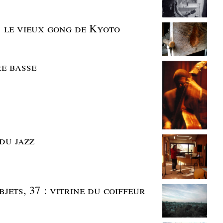
| le vieux gong de Kyoto
re basse
 du jazz
jets, 37 : vitrine du coiffeur