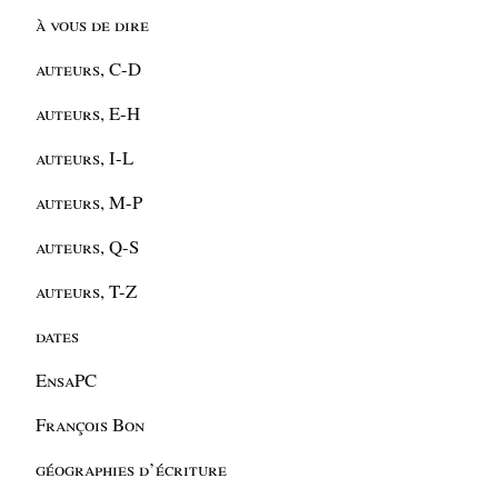
à vous de dire
auteurs, C-D
auteurs, E-H
auteurs, I-L
auteurs, M-P
auteurs, Q-S
auteurs, T-Z
dates
EnsaPC
François Bon
géographies d’écriture