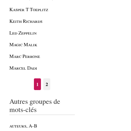
Kasper T Toeplitz
Keith Richards
Led Zeppelin
Magic Malik
Marc Perrone
Marcel Dadi
1
2
Autres groupes de
mots-clés
auteurs, A-B