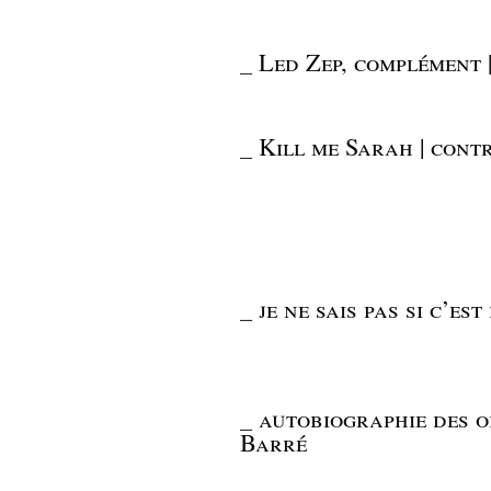
_
Led Zep, complément 
_
Kill me Sarah | cont
_
je ne sais pas si c’est
_
autobiographie des ob
Barré