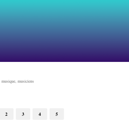
>
musique, musiciens
2
3
4
5