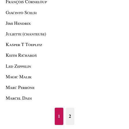
François Corneloup
Giacinto Scelsi
Jimi Hendrix
Juliette (chanteuse)
Kasper T Toeplitz
Keith Richards
Led Zeppelin
Magic Malik
Marc Perrone
Marcel Dadi
1
2