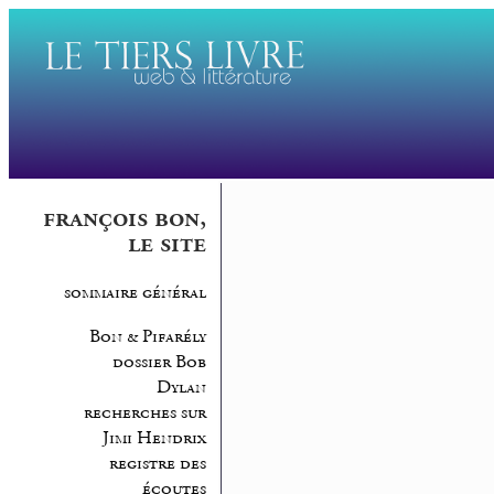
françois bon,
le site
sommaire général
Bon & Pifarély
dossier Bob
Dylan
recherches sur
Jimi Hendrix
registre des
écoutes