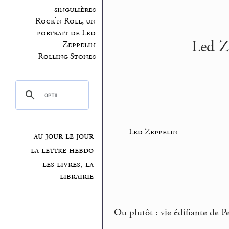
singulières
Rock’n Roll, un
portrait de Led
Led Ze
Zeppelin
Rolling Stones
Led Zeppelin
au jour le jour
la lettre hebdo
les livres, la
librairie
Ou plutôt : vie édifiante de P