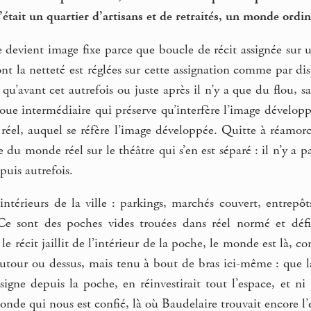
’était un quartier d’artisans et de retraités, un monde ordi
devient image fixe parce que boucle de récit assignée sur u
t la netteté est réglées sur cette assignation comme par dispos
s qu’avant cet autrefois ou juste après il n’y a que du flou, s
loue intermédiaire qui préserve qu’interfère l’image développ
réel, auquel se réfère l’image développée. Quitte à réamorc
e du monde réel sur le théâtre qui s’en est séparé : il n’y a
puis autrefois.
ntérieurs de la ville : parkings, marchés couvert, entrep
Ce sont des poches vides trouées dans réel normé et défi
le récit jaillit de l’intérieur de la poche, le monde est là,
autour ou dessus, mais tenu à bout de bras ici-même : que l
igne depuis la poche, en réinvestirait tout l’espace, et ni 
de qui nous est confié, là où Baudelaire trouvait encore l’