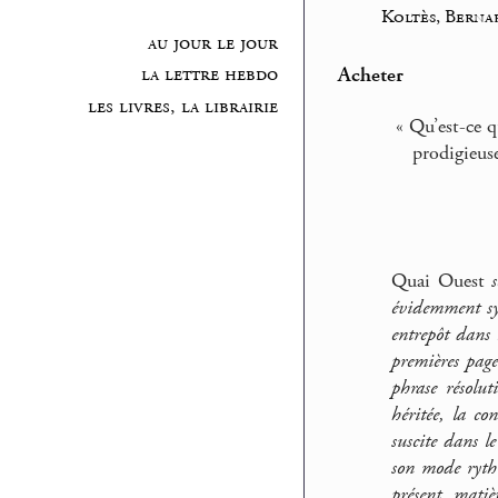
Koltès, Bern
au jour le jour
Acheter
la lettre hebdo
les livres, la librairie
« Qu’est-ce q
prodigieus
Quai Ouest
évidemment sym
entrepôt dans 
premières page
phrase résolut
héritée, la co
suscite dans le
son mode rythm
présent, matiè