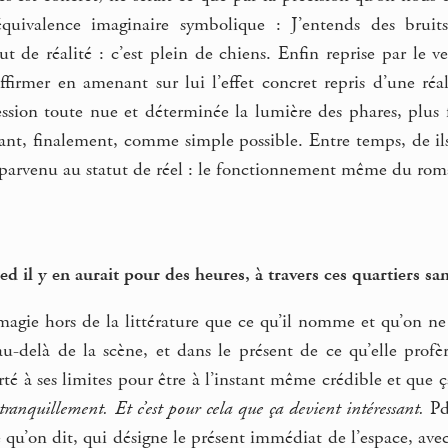
équivalence imaginaire symbolique : J’entends des bruits
t de réalité : c’est plein de chiens. Enfin reprise par le 
ffirmer en amenant sur lui l’effet concret repris d’une réa
ession toute nue et déterminée la lumière des phares, plus 
issant, finalement, comme simple possible. Entre temps, de i
st parvenu au statut de réel : le fonctionnement même du rom
ed il y en aurait pour des heures, à travers ces quartiers 
magie hors de la littérature que ce qu’il nomme et qu’on ne
-delà de la scène, et dans le présent de ce qu’elle profère
rté à ses limites pour être à l’instant même crédible et que 
 tranquillement. Et c’est pour cela que ça devient intéressant.
Pd
 qu’on dit, qui désigne le présent immédiat de l’espace, av