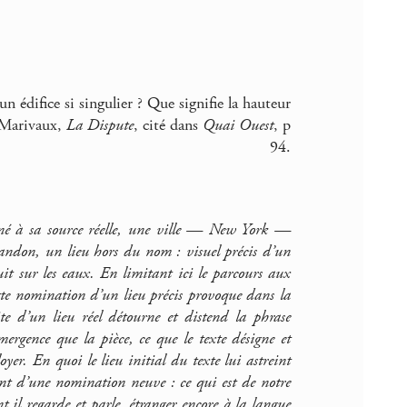
n édifice si singulier ? Que signifie la hauteur
» Marivaux,
La Dispute
, cité dans
Quai Ouest
, p
94.
igné à sa source réelle, une ville — New York —
bandon, un lieu hors du nom : visuel précis d’un
uit sur les eaux. En limitant ici le parcours aux
ette nomination d’un lieu précis provoque dans la
ite d’un lieu réel détourne et distend la phrase
ergence que la pièce, ce que le texte désigne et
oyer. En quoi le lieu initial du texte lui astreint
ant d’une nomination neuve : ce qui est de notre
t il regarde et parle, étranger encore à la langue