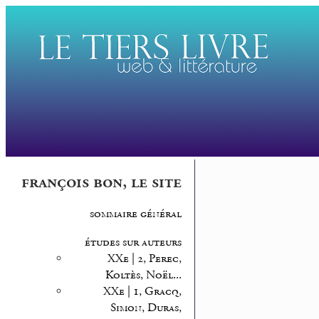
françois bon, le site
sommaire général
études sur auteurs
XXe | 2, Perec,
Koltès, Noël...
XXe | 1, Gracq,
Simon, Duras,