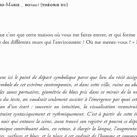
ard-Marie
_
roman (théorie du)
ue c’est que cette maison où vous me faites entrer, et qui forme u
e des différents murs qui l’environnent ? Où me menez-vous ? 
sera ici le point de départ symbolique parce que lieu du récit ass
bole de cet extrême contemporain, et dans cette ville, ruine ou a
les zones portuaires, géométrie de blocs pris dans ce miroir de la n
s du texte, on voudrait seulement assister à l’émergence par quoi c
ion d’un écart : souvenir ou intuition, la visualisation reconstru
ntraint syntaxiquement et rythmiquement. C’est à partir de cette ém
 noir qui entoure la scène, aura trouvé son registre et pourra se dépl
ique contribuant alors, en retour, à élargir la langue, l’augment
res, surfaces et blocs, et la place à cet endroit de l’homme et commen