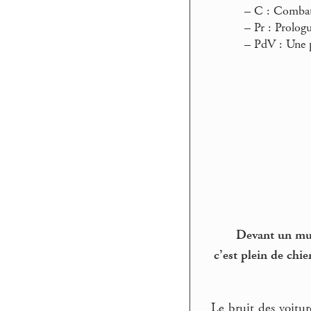
–
C : Combat 
–
Pr : Prologu
–
PdV : Une p
Devant un mur 
c’est plein de chi
Le bruit des voitur