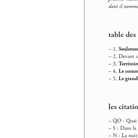
dont il nomme 
table des
–
1,
Seulemen
–
2, Devant u
–
3,
Territoir
–
4,
Le comm
–
5,
Le grand 
les citat
–
QO : Quai O
–
S : Dans la 
–
N : La nuit 