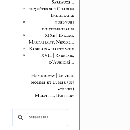
Sarraute...
enquêtes sur Charles
Baudelaire
quelques
contemporains
XIXe | Balzac,
Maupassant, Nerval...
Rabelais à haute voix
XVIe | Rabelais,
d’Aubigné...
Hemingway | Le vieil
homme et la mer (un
atelier)
Melville, Bartleby