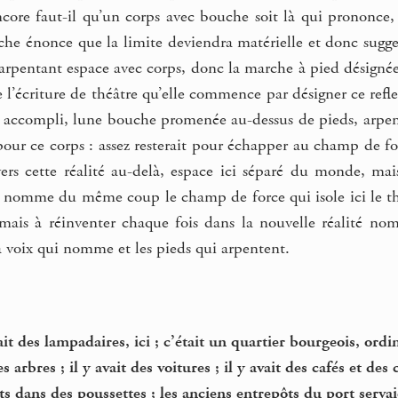
core faut-il qu’un corps avec bouche soit là qui prononce, 
che énonce que la limite deviendra matérielle et donc sugge
arpentant espace avec corps, donc la marche à pied désignée
l’écriture de théâtre qu’elle commence par désigner ce reflet)
 accompli, lune bouche promenée au-dessus de pieds, arpent
 pour ce corps : assez resterait pour échapper au champ de for
 vers cette réalité au-delà, espace ici séparé du monde, 
n nomme du même coup le champ de force qui isole ici le thé
ais à réinventer chaque fois dans la nouvelle réalité nom
la voix qui nomme et les pieds qui arpentent.
ait des lampadaires, ici ; c’était un quartier bourgeois, ordi
s arbres ; il y avait des voitures ; il y avait des cafés et des
ts dans des poussettes ; les anciens entrepôts du port serva