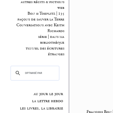
autres récits & fictions
web
Bon & Toeplitz | 135
façons de sauver la Terre
Conversations avec Keith
Richards
série | dans ma
bibliothèque
tunnel des écritures
étranges
au jour le jour
la lettre hebdo
les livres, la librairie
François Bon |