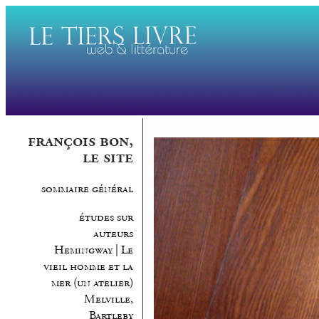
françois bon,
le site
sommaire général
études sur
auteurs
Hemingway | Le
vieil homme et la
mer (un atelier)
Melville,
Bartleby