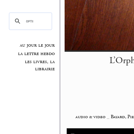
au jour le jour
la lettre hebdo
L’Orph
les livres, la
librairie
audio & video
_
Bayard, Pi