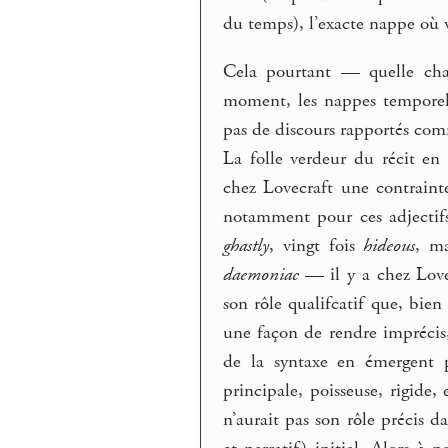
du temps), l’exacte nappe où v
Cela pourtant — quelle cha
moment, les nappes temporell
pas de discours rapportés c
La folle verdeur du récit en 
chez Lovecraft une contrainte
notamment pour ces adjectifs
ghastly
, vingt fois
hideous
, m
daemoniac
— il y a chez Lovec
son rôle qualifcatif que, bien
une façon de rendre imprécis,
de la syntaxe en émergent p
principale, poisseuse, rigide,
n’aurait pas son rôle précis d