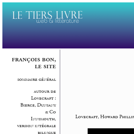
françois bon,
le site
sommaire général
autour de
Lovecraft :
Bierce, Dunsany
& Co
Lovecraft, Howard Phillip
Innsmouth,
version intégrale
bilingue