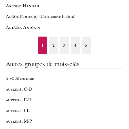
Arendt, Hannah
Argol (éditeur) | Catherine Flohic
Artaud, Antonin
1
2
3
4
5
Autres groupes de mots-clés
à vous de dire
auteurs, C-D
auteurs, E-H
auteurs, I-L
auteurs, M-P