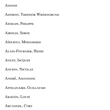
Adonis
Adorno, Theodor Wiesengrund
Aigrain, Philippe
Airoldi, Serge
Aïssaoui, Mohammed
Alain-Fournier, Henri
Ancet, Jacques
Ancion, Nicolas
André, Amandine
Apollinaire, Guillaume
Aragon, Louis
Arcangel, Cory