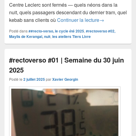
Centre Leclerc sont fermés — quels néons dans la
nuit, quels passagers descendant du dernier tram, quel
#rectoverso #02 |
kebab sans clients où
Continuer la lecture
→
Posté dans
##recto-verso, le cycle été 2025
,
#rectoverso #02,
Maylis de Kerangal, nuit
,
les ateliers Tiers Livre
#rectoverso #01 | Semaine du 30 juin
2025
Posté le
2 juillet 2025
par
Xavier Georgin