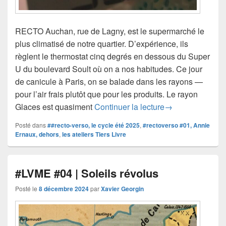
RECTO Auchan, rue de Lagny, est le supermarché le
plus climatisé de notre quartier. D’expérience, ils
règlent le thermostat cinq degrés en dessous du Super
U du boulevard Soult où on a nos habitudes. Ce jour
de canicule à Paris, on se balade dans les rayons —
pour l’air frais plutôt que pour les produits. Le rayon
#rectoverso #01 
Glaces est quasiment
Continuer la lecture
→
Posté dans
##recto-verso, le cycle été 2025
,
#rectoverso #01, Annie
Ernaux, dehors
,
les ateliers Tiers Livre
#LVME #04 | Soleils révolus
Posté le
8 décembre 2024
par
Xavier Georgin