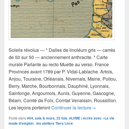
Soleils révolus — * Dalles de linoléum gris — carrés
de 50 sur 50 — anciennement anthracite. * Carte
murale Parlante au recto Muette au verso. France
Provinces avant 1789 par P. Vidal-Lablache. Artois,
Anjou, Touraine, Orléanais, Nivernais, Maine, Poitou,
Berry, Marche, Bourbonnais, Dauphiné, Lyonnais,
Saintonge, Angoumois, Aunis, Guyenne, Gascogne,
Béarn, Comté de Foix, Comtat Venaissin, Roussillon.
#LVME #04 | Solei
Les leçons porteront
Continuer la lecture
→
Posté dans
#04, sols & murs, 22 fois
,
#LVME | écrire avec «La vie
mode d'emploi»
,
les ateliers Tiers Livre