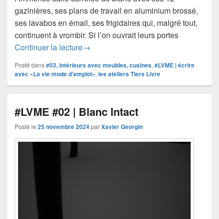
gazinières, ses plans de travail en aluminium brossé,
ses lavabos en émail, ses frigidaires qui, malgré tout,
continuent à vrombir. Si l’on ouvrait leurs portes
#LVME #03 | Résidu volatil des dernièr
Continuer la lecture
→
Posté dans
#03, intérieurs avec meubles, cusines
,
#LVME | écrire
avec «La vie mode d'emploi»
,
les ateliers Tiers Livre
#LVME #02 | Blanc Intact
Posté le
25 novembre 2024
par
Xavier Georgin