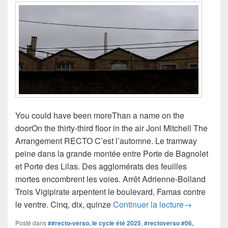
You could have been moreThan a name on the
doorOn the thirty-third floor in the air Joni Mitchell The
Arrangement RECTO C’est l’automne. Le tramway
peine dans la grande montée entre Porte de Bagnolet
et Porte des Lilas. Des agglomérats des feuilles
mortes encombrent les voies. Arrêt Adrienne-Bolland
Trois Vigipirate arpentent le boulevard, Famas contre
#rectoverso
le ventre. Cinq, dix, quinze
Continuer la lecture
→
Posté dans
##recto-verso, le cycle été 2025
,
#rectoverso #06,