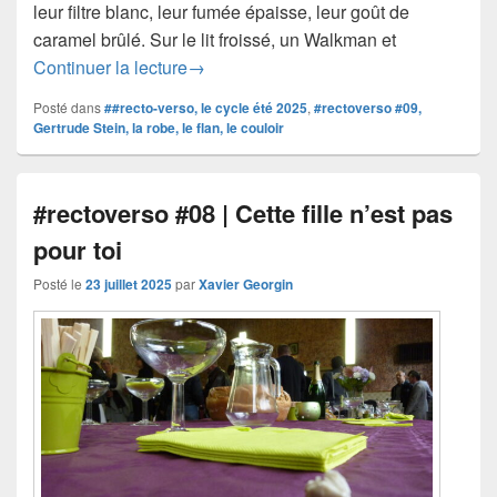
leur filtre blanc, leur fumée épaisse, leur goût de
caramel brûlé. Sur le lit froissé, un Walkman et
#rectoverso #09 | Trois chambres lointa
Continuer la lecture
→
Posté dans
##recto-verso, le cycle été 2025
,
#rectoverso #09,
Gertrude Stein, la robe, le flan, le couloir
#rectoverso #08 | Cette fille n’est pas
pour toi
Posté le
23 juillet 2025
par
Xavier Georgin