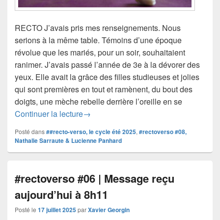
RECTO J’avais pris mes renseignements. Nous
serions à la même table. Témoins d’une époque
révolue que les mariés, pour un soir, souhaitaient
ranimer. J’avais passé l’année de 3e à la dévorer des
yeux. Elle avait la grâce des filles studieuses et jolies
qui sont premières en tout et ramènent, du bout des
doigts, une mèche rebelle derrière l’oreille en se
#rectoverso #08 | Cette fille n’est pas po
Continuer la lecture
→
Posté dans
##recto-verso, le cycle été 2025
,
#rectoverso #08,
Nathalie Sarraute & Lucienne Panhard
#rectoverso #06 | Message reçu
aujourd’hui à 8h11
Posté le
17 juillet 2025
par
Xavier Georgin