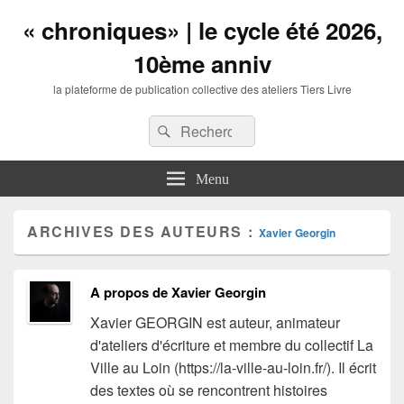
« chroniques» | le cycle été 2026,
10ème anniv
la plateforme de publication collective des ateliers Tiers Livre
Entête
Recherche :
Recherche
barre
à
droite
Menu
zone
de
widgets
ARCHIVES DES AUTEURS :
Xavier Georgin
A propos de Xavier Georgin
Xavier GEORGIN est auteur, animateur
d'ateliers d'écriture et membre du collectif La
Ville au Loin (https://la-ville-au-loin.fr/). Il écrit
des textes où se rencontrent histoires