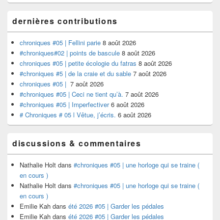
la
barre
dernières contributions
latérale
chroniques #05 | Fellini parie
8 août 2026
#chroniques#02 | points de bascule
8 août 2026
chroniques #05 | petite écologie du fatras
8 août 2026
#chroniques #5 | de la craie et du sable
7 août 2026
chroniques #05 |
7 août 2026
#chroniques #05 | Ceci ne tient qu’à.
7 août 2026
#chroniques #05 | Imperfectiver
6 août 2026
# Chroniques # 05 l Vêtue, j’écris.
6 août 2026
discussions & commentaires
Nathalie Holt
dans
#chroniques #05 | une horloge qui se traine (
en cours )
Nathalie Holt
dans
#chroniques #05 | une horloge qui se traine (
en cours )
Emilie Kah
dans
été 2026 #05 | Garder les pédales
Emilie Kah
dans
été 2026 #05 | Garder les pédales