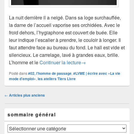
La nuit dernière il a neigé. Dans sa loge surchauffée,
la dame de l’accueil vaporise ses orchidées. Avec le
froid dehors, l’hygiaphone est couvert de buée. Elle
leur indique l’escalier à prendre, le couloir à longer. Il
faut attendre face au bureau du fond. Le hall est vide et
silencieux. Le carrelage, lavé à grandes eaux, brille.
#LVME #02 | Blanc Intact
L’homme et le
Continuer la lecture
→
Posté dans
#02, l'homme de passage
,
#LVME | écrire avec «La vie
mode d'emploi»
,
les ateliers Tiers Livre
Navigation
←
Articles plus anciens
dans
les
Zone
articles
sommaire général
principale
de
widget
sommaire
pour
général