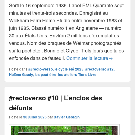
Sorti le 16 septembre 1985. Label EMI. Quarante-sept
minutes et trente-trois secondes. Enregistré au
Wickham Farm Home Studio entre novembre 1983 et
juin 1985. Classé numéro 1 en Angleterre — numéro
30 aux États-Unis. Environ 2 millions d’exemplaires
vendus. Nom des braques de Weimar photographiés
sur la pochette : Bonnie et Clyde. Trois jours que tu es
#rectoverso 
enfoncée dans ce fauteuil.
Continuer la lecture
→
Posté dans
##recto-verso, le cycle été 2025
,
#rectoverso #12,
Hélène Gaudy, les peut-être
,
les ateliers Tiers Livre
#rectoverso #10 | L’enclos des
défunts
Posté le
30 juillet 2025
par
Xavier Georgin