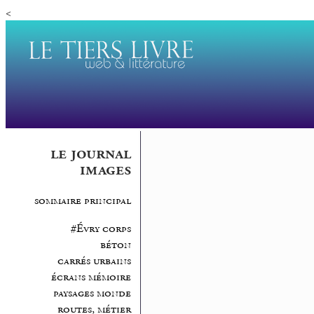
<
le journal
images
sommaire principal
#Évry corps
béton
carrés urbains
écrans mémoire
paysages monde
routes, métier