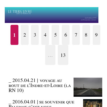
1
2
3
4
5
6
7
8
9
…
13
_
2015.04.21 | voyage au
bout de l’Indre-et-Loire (la
RN 10)
_
2016.04.01 | se souvenir que
Palerme c’est nous