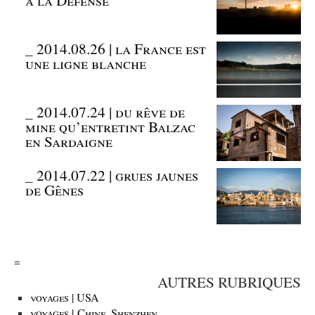
à la Défense
_
2014.08.26 | la France est
une ligne blanche
_
2014.07.24 | du rêve de
mine qu’entretint Balzac
en Sardaigne
_
2014.07.22 | grues jaunes
de Gênes
=
AUTRES RUBRIQUES
voyages | USA
voyages | Chine, Shenzhen