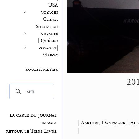
USA
voyages
| Chine,
Shenzhen
voyages
| Québec
voyages |
Maroc
routes, métier
201
la carte du journal
|
Aarhus, Danemark
|
All
images
|
retour le Tiers Livre