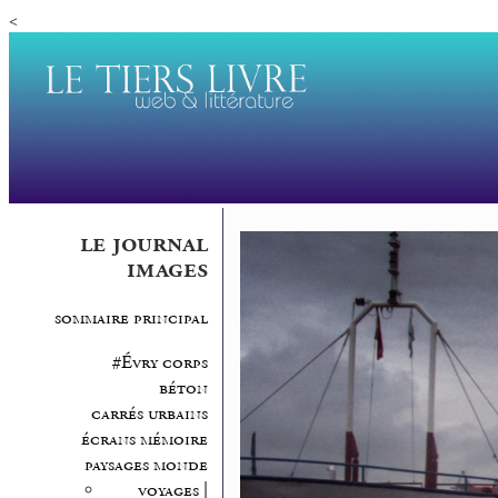
<
le journal
images
sommaire principal
#Évry corps
béton
carrés urbains
écrans mémoire
paysages monde
voyages |