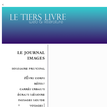
<
le journal
images
sommaire principal
#Évry corps
béton
carrés urbains
écrans mémoire
paysages monde
voyages |