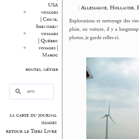
USA
|
Allemagne, Hollande, 
voyages
| Chine,
Explorations et nettoyage des vieu
Shenzhen
pluie, en voiture, il y a longtemp
voyages
photos, je garde celles-ci.
| Québec
voyages |
Maroc
routes, métier
la carte du journal
images
retour le Tiers Livre