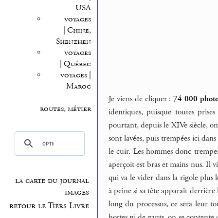
USA
voyages
| Chine,
Shenzhen
voyages
| Québec
voyages |
Maroc
Je viens de cliquer :
74 000 photo
routes, métier
identiques, puisque toutes prises 
pourtant, depuis le XIVe siècle, on
sont lavées, puis trempées ici dans
le cuir. Les hommes donc trempent
aperçoit est bras et mains nus. Il 
qui va le vider dans la rigole plu
la carte du journal
à peine si sa tête apparaît derrièr
images
long du processus, ce sera leur to
retour le Tiers Livre
bottes ni de gants, on se contente d