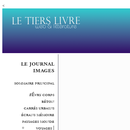
<
le journal
images
sommaire principal
#Évry corps
béton
carrés urbains
écrans mémoire
paysages monde
voyages |