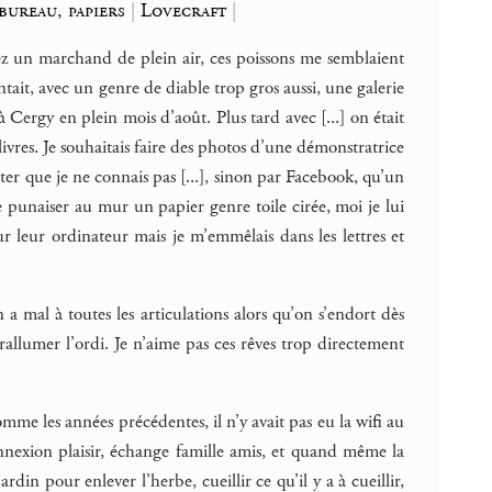
bureau, papiers
|
Lovecraft
|
hez un marchand de plein air, ces poissons me semblaient
tait, avec un genre de diable trop gros aussi, une galerie
 Cergy en plein mois d’août. Plus tard avec [...] on était
livres. Je souhaitais faire des photos d’une démonstratrice
outer que je ne connais pas [...], sinon par Facebook, qu’un
e punaiser au mur un papier genre toile cirée, moi je lui
r leur ordinateur mais je m’emmêlais dans les lettres et
a mal à toutes les articulations alors qu’on s’endort dès
rallumer l’ordi. Je n’aime pas ces rêves trop directement
omme les années précédentes, il n’y avait pas eu la wifi au
onnexion plaisir, échange famille amis, et quand même la
din pour enlever l’herbe, cueillir ce qu’il y a à cueillir,