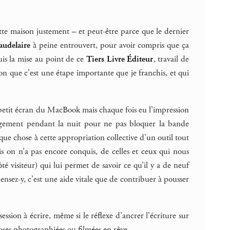
tte maison justement – et peut-être parce que le dernier
Baudelaire
à peine entrouvert, pour avoir compris que ça
uis la mise au point de ce
Tiers Livre Éditeur
, travail de
on que c’est une étape importante que je franchis, et qui
 petit écran du MacBook mais chaque fois eu l’impression
rgement pendant la nuit pour ne pas bloquer la bande
lque chose à cette appropriation collective d’un outil tout
is on n’a pas encore conquis, de celles et ceux qui nous
é visiteur) qui lui permet de savoir ce qu’il y a de neuf
pensez-y, c’est une aide vitale que de contribuer à pousser
ession à écrire, même si le réflexe d’ancrer l’écriture sur
choses photographiées ou filmées en rêve.