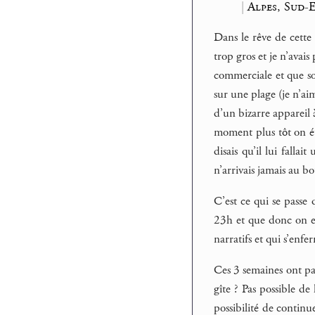
|
Alpes, Sud-E
Dans le rêve de cette
trop gros et je n’avai
commerciale et que sou
sur une plage (je n’ai
d’un bizarre appareil à
moment plus tôt on éta
disais qu’il lui fallai
n’arrivais jamais au bo
C’est ce qui se passe 
23h et que donc on est
narratifs et qui s’enf
Ces 3 semaines ont pas
gîte ? Pas possible d
possibilité de continu