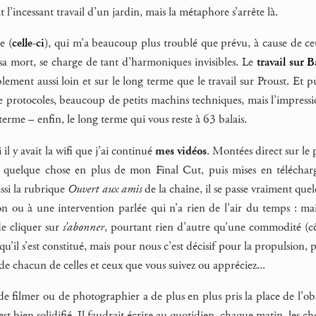
it l’incessant travail d’un jardin, mais la métaphore s’arrête là.
e (
celle-ci
), qui m’a beaucoup plus troublé que prévu, à cause de ce
 sa mort, se charge de tant d’harmoniques invisibles. Le
travail sur 
ment aussi loin et sur le long terme que le travail sur Proust. Et p
de protocoles, beaucoup de petits machins techniques, mais l’impressi
terme – enfin, le long terme qui vous reste à 63 balais.
 il y avait la wifi que j’ai continué
mes vidéos
. Montées direct sur le
 quelque chose en plus de mon Final Cut, puis mises en télécha
ssi la rubrique
Ouvert aux amis
de la chaîne, il se passe vraiment que
tion ou à une intervention parlée qui n’a rien de l’air du temps : ma
de cliquer sur
s’abonner
, pourtant rien d’autre qu’une commodité (côt
qu’il s’est constitué, mais pour nous c’est décisif pour la propulsion, 
e chacun de celles et ceux que vous suivez ou appréciez...
t de filmer ou de photographier a de plus en plus pris la place de l’obs
est bien solidifié. Il faudrait écrire au quotidien, chaque matin, les 