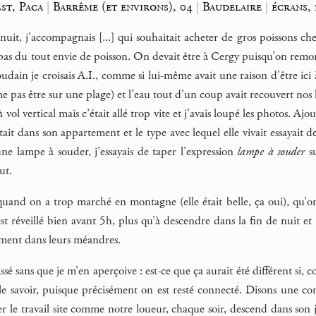
st, Paca
|
Barrême (et environs), 04
|
Baudelaire
|
écrans, 
 nuit, j’accompagnais [...] qui souhaitait acheter de gros poissons c
s pas du tout envie de poisson. On devait être à Cergy puisqu’on remon
dain je croisais A.I., comme si lui-même avait une raison d’être ici à
me pas être sur une plage) et l’eau tout d’un coup avait recouvert nos 
 vol vertical mais c’était allé trop vite et j’avais loupé les photos. Aj
it dans son appartement et le type avec lequel elle vivait essayait d
t une lampe à souder, j’essayais de taper l’expression
lampe à souder
su
ut.
quand on a trop marché en montagne (elle était belle, ça oui), qu’on 
 réveillé bien avant 5h, plus qu’à descendre dans la fin de nuit et 
erment dans leurs méandres.
sé sans que je m’en aperçoive : est-ce que ça aurait été différent si, c
e le savoir, puisque précisément on est resté connecté. Disons une c
er le travail site comme notre loueur, chaque soir, descend dans son jar