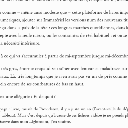
e comme – même aussi modeste que – cette plateforme de livres imprim
numériques, ajouter sur Immatériel les versions num des nouveaux titres
re ça dans la paix de la tête : ces longues marches quotidiennes, dans 
epté avec la seule raison, ou les contraintes de réel habituel : et on se
a nécessité intérieure.
r à ce qui va s’accumuler à partir de mi-septembre jusque mi-décemb
 très gros, énorme crapaud se traîner avec lenteur et maladresse sur 
aux. Là, très longtemps que je n’en avais pas vu un de près comme ça
lein encore de ses courbatures de bas en haut.
st une allégorie ? Et de quoi ?
age : livre, musée de Providence, il y a juste un an (l’avant-veille du dé
tableau). Mais c’est depuis qu’à cause de ces fichues vidéoe je ne prends plus
 réserve dans mon Lightroom, j’en souffre.