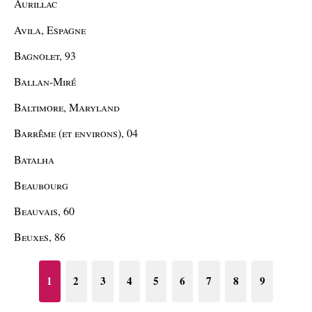
Aurillac
Avila, Espagne
Bagnolet, 93
Ballan-Miré
Baltimore, Maryland
Barrême (et environs), 04
Batalha
Beaubourg
Beauvais, 60
Beuxes, 86
1
2
3
4
5
6
7
8
9