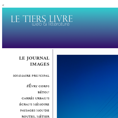
<
le journal
images
sommaire principal
#Évry corps
béton
carrés urbains
écrans mémoire
paysages monde
routes, métier