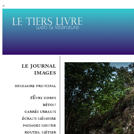
<
le journal
images
sommaire principal
#Évry corps
béton
carrés urbains
écrans mémoire
paysages monde
routes, métier