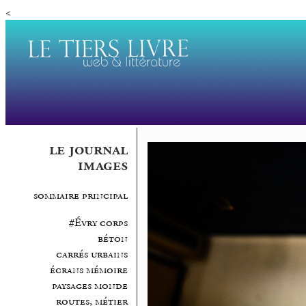
<
le journal
images
sommaire principal
#Évry corps
béton
carrés urbains
écrans mémoire
paysages monde
routes, métier