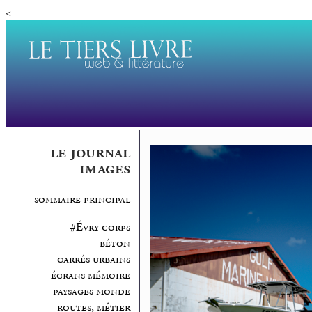
<
le journal
images
sommaire principal
#Évry corps
béton
carrés urbains
écrans mémoire
paysages monde
routes, métier