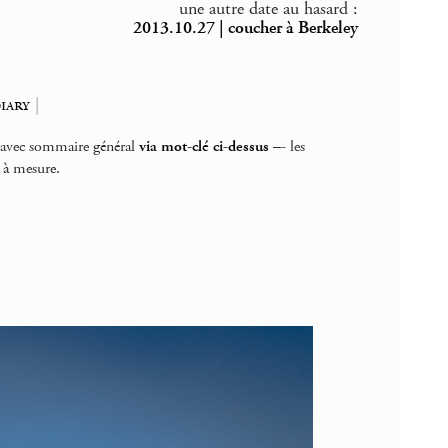
une autre date au hasard :
2013.10.27 | coucher à Berkeley
iary
|
s avec sommaire général
via mot-clé ci-dessus
–- les
 à mesure.