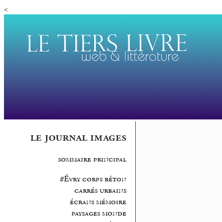
<
le journal images
sommaire principal
#Évry corps béton
carrés urbains
écrans mémoire
paysages monde