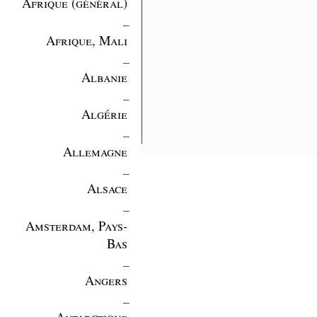
Afrique (général)
_
Afrique, Mali
_
Albanie
_
Algérie
_
Allemagne
_
Alsace
_
Amsterdam, Pays-
Bas
_
Angers
_
Antarctique