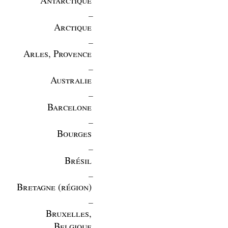
_
Arctique
_
Arles, Provence
_
Australie
_
Barcelone
_
Bourges
_
Brésil
_
Bretagne (région)
_
Bruxelles,
Belgique