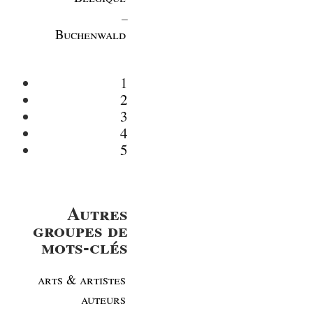
_
Buchenwald
1
2
3
4
5
Autres
groupes de
mots-clés
arts & artistes
auteurs